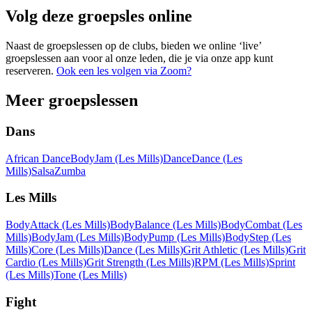
Volg deze groepsles online
Naast de groepslessen op de clubs, bieden we online ‘live’
groepslessen aan voor al onze leden, die je via onze app kunt
reserveren.
Ook een les volgen via Zoom?
Meer groepslessen
Dans
African Dance
BodyJam (Les Mills)
Dance
Dance (Les
Mills)
Salsa
Zumba
Les Mills
BodyAttack (Les Mills)
BodyBalance (Les Mills)
BodyCombat (Les
Mills)
BodyJam (Les Mills)
BodyPump (Les Mills)
BodyStep (Les
Mills)
Core (Les Mills)
Dance (Les Mills)
Grit Athletic (Les Mills)
Grit
Cardio (Les Mills)
Grit Strength (Les Mills)
RPM (Les Mills)
Sprint
(Les Mills)
Tone (Les Mills)
Fight