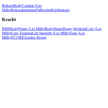
Boksen
BodyCombat (Les
Mills)
Bokszaktraining
FitBoxing
Kickboksen
Kracht
BBB
BodyPump (Les Mills)
BodyShape
Booty Workout
Core (Les
Mills)
Core Training
Grit Strength (Les Mills)
Tone (Les
Mills)
XCORE
Zumba Strong