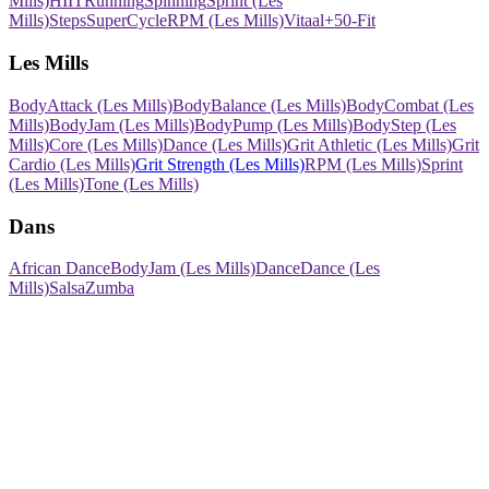
Mills)
HIIT
Running
Spinning
Sprint (Les
Mills)
Steps
SuperCycle
RPM (Les Mills)
Vitaal+
50-Fit
Les Mills
BodyAttack (Les Mills)
BodyBalance (Les Mills)
BodyCombat (Les
Mills)
BodyJam (Les Mills)
BodyPump (Les Mills)
BodyStep (Les
Mills)
Core (Les Mills)
Dance (Les Mills)
Grit Athletic (Les Mills)
Grit
Cardio (Les Mills)
Grit Strength (Les Mills)
RPM (Les Mills)
Sprint
(Les Mills)
Tone (Les Mills)
Dans
African Dance
BodyJam (Les Mills)
Dance
Dance (Les
Mills)
Salsa
Zumba