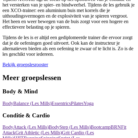
het versterken van je spier- en bindweefsel. Tijdens de les gebruik je
een XCO-trainer: een aluminium buis met korrels die je
uithoudingsvermogen en de explosiviteit van je spieren vergroot.
Het heen en weer bewegen van de buis zorgt voor een hogere en
effectievere belasting op je spieren.
Tijdens de les is er altijd een gediplomeerde trainer die ervoor zorgt
dat je de oefeningen goed uitvoert. Ook kan de instructeur je
alternatieven bieden als een oefening te zwaar of te licht is. Zo is de
les geschikt voor iedereen.
Bekijk groepslesrooster
Meer groepslessen
Body & Mind
BodyBalance (Les Mills)
Essentrics
Pilates
Yoga
Conditie & Cardio
BodyAttack (Les Mills)
BodyStep (Les Mills)
Bootcamp
BRN
Fit
Attack
Grit Athletic (Les Mills)
Grit Cardio (Les