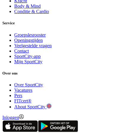
Kracht
Body & Mind
Conditie & Cardio
Service
Groepslesrooster
Openingstijden
Veelgestelde vragen
Contact
SportCity-app
Mijn SportCity
Over ons
Over SportCity
Vacatures
Pers
FITcert®
About SportCity
Inloggen