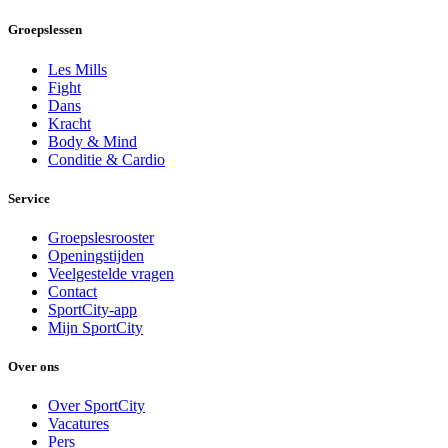
Groepslessen
Les Mills
Fight
Dans
Kracht
Body & Mind
Conditie & Cardio
Service
Groepslesrooster
Openingstijden
Veelgestelde vragen
Contact
SportCity-app
Mijn SportCity
Over ons
Over SportCity
Vacatures
Pers